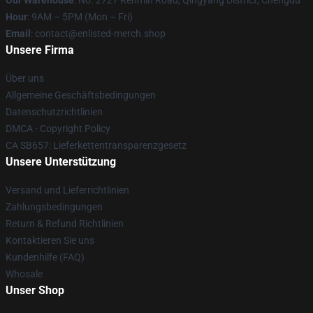
Our Warehouse
: No. 2727 Renmin Road, Qingyang District, Chengdu
Hour
: 9AM – 5PM (Mon – Fri)
Email
: contact@enlisted-merch.shop
Unsere Firma
Über uns
Allgemeine Geschäftsbedingungen
Datenschutzrichtlinien
DMCA - Copyright Policy
CA SB657: Lieferkettentransparenzgesetz
Unsere Unterstützung
Versand und Lieferrichtlinien
Zahlungsbedingungen
Return & Refund Richtlinien
Kontaktieren Sie uns
Kundenhilfe (FAQ)
Whosale
Unser Shop