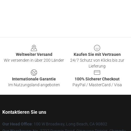
Footer
Weltweiter Versand
Kaufen Sie mit Vertrauen
Wir versenden in über 200 Länder
24/7 Schutz von Klicks bis zur
Lieferung
Internationale Garantie
100% Sicherer Checkout
Im Nutzungsland angeboten
PayPal / MasterCard / Visa
Kontaktieren Sie uns
Our Head Office
: 100 W Broadway, Long Beach, CA 90802