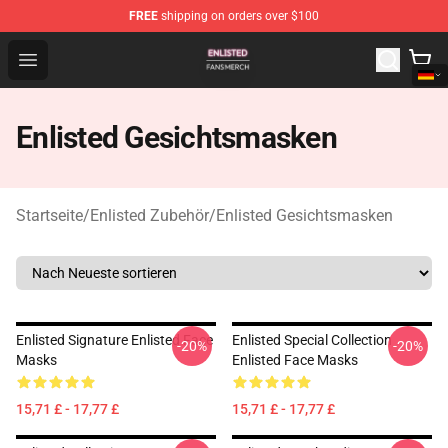
FREE
shipping on orders over $100
Enlisted Shop - Official Enlisted Merchandise Store
Open menu
Enlisted Gesichtsmasken
Startseite
/
Enlisted Zubehör
/
Enlisted Gesichtsmasken
Enlisted Signature Enlisted Face
Enlisted Special Collection
-20%
-20%
Masks
Enlisted Face Masks
15,71 £ - 17,77 £
15,71 £ - 17,77 £