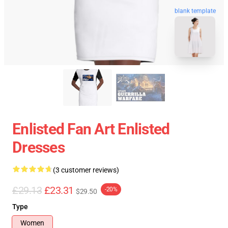
blank template
Enlisted Fan Art Enlisted
Dresses
(3 customer reviews)
£29.13
£23.31
-20%
$29.50
Type
Women