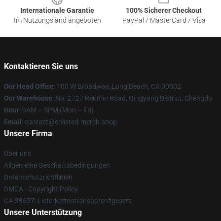
Internationale Garantie
100% Sicherer Checkout
Im Nutzungsland angeboten
PayPal / MasterCard / Visa
Kontaktieren Sie uns
Our Head Office
: 100 W Broadway, Long Beach, CA 90802
Our Warehouse
: No. 2727 Renmin Road, Qingyang District, Chengdu
Hour
: 9AM – 5PM (Mon – Fri)
Email
: contact@enlisted-merch.shop
Unsere Firma
Über uns
Allgemeine Geschäftsbedingungen
Datenschutzrichtlinien
DMCA - Copyright Policy
CA SB657: Lieferkettentransparenzgesetz
Unsere Unterstützung