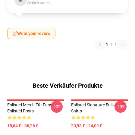
M
Verified owner
Write your review
1
/
1
Beste Verkäufer Produkte
Enlisted Merch Für Fans
Enlisted Signature Enlisted T-
-20%
-20%
Enlisted Posts
Shirts
15,64 £ - 36,26 £
20,93 £ - 24,09 £