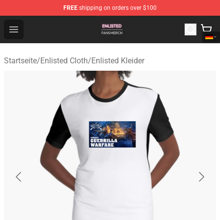
FREE
shipping on orders over $100
Enlisted Shop - Official Enlisted Merchandise Store
Open menu
Startseite
/
Enlisted Cloth
/
Enlisted Kleider