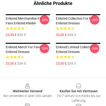
Ähnliche Produkte
Enlisted Merchandise Für
Enlisted Collection For Fans
-20%
-20%
Fans Enlisted Kleider
Enlisted Dresses
23,30 £
$29.5
23,30 £
$29.5
Enlisted Merch For Fans
Enlisted Limited Collection
-20%
-20%
Enlisted Dresses
Enlisted Dresses
23,30 £
$29.5
23,30 £
$29.5
Footer
Weltweiter Versand
Kaufen Sie mit Vertrauen
Wir versenden in über 200 Länder
24/7 Schutz von Klicks bis zur
Lieferung