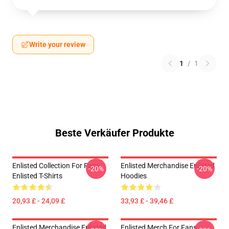
Write your review
1
/
1
Beste Verkäufer Produkte
Enlisted Collection For Fans
Enlisted Merchandise Enlisted
-20%
-20%
Enlisted T-Shirts
Hoodies
20,93 £ - 24,09 £
33,93 £ - 39,46 £
Enlisted Merchandise Enlisted
Enlisted Merch For Fans