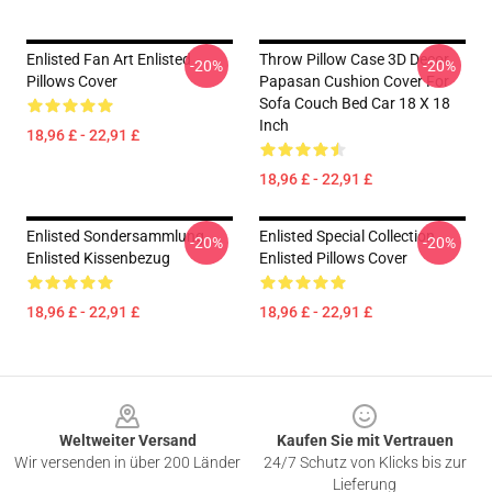
Enlisted Fan Art Enlisted
Throw Pillow Case 3D Decor
-20%
-20%
Pillows Cover
Papasan Cushion Cover For
Sofa Couch Bed Car 18 X 18
Inch
18,96 £ - 22,91 £
18,96 £ - 22,91 £
Enlisted Sondersammlung
Enlisted Special Collection
-20%
-20%
Enlisted Kissenbezug
Enlisted Pillows Cover
18,96 £ - 22,91 £
18,96 £ - 22,91 £
Footer
Weltweiter Versand
Kaufen Sie mit Vertrauen
Wir versenden in über 200 Länder
24/7 Schutz von Klicks bis zur
Lieferung