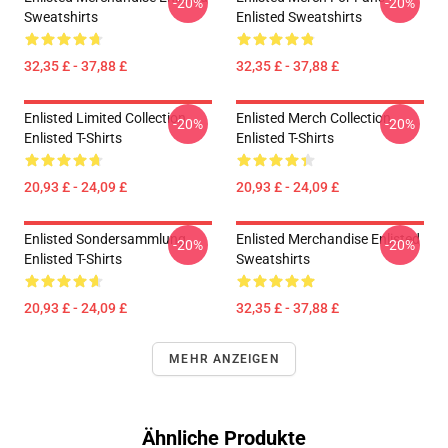
-20%
-20%
Sweatshirts
Enlisted Sweatshirts
32,35 £ - 37,88 £
32,35 £ - 37,88 £
Enlisted Limited Collection
Enlisted Merch Collection
-20%
-20%
Enlisted T-Shirts
Enlisted T-Shirts
20,93 £ - 24,09 £
20,93 £ - 24,09 £
Enlisted Sondersammlung
Enlisted Merchandise Enlisted
-20%
-20%
Enlisted T-Shirts
Sweatshirts
20,93 £ - 24,09 £
32,35 £ - 37,88 £
MEHR ANZEIGEN
Ähnliche Produkte