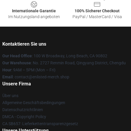
Internationale Garantie
100% Sicherer Checkout
Im Nutzungsland angeboten
PayPal / MasterCard / Visa
Kontaktieren Sie uns
Our Head Office
: 100 W Broadway, Long Beach, CA 90802
Our Warehouse
: No. 2727 Renmin Road, Qingyang District, Chengdu
Hour
: 9AM – 5PM (Mon – Fri)
Email
: contact@enlisted-merch.shop
Unsere Firma
Über uns
Allgemeine Geschäftsbedingungen
Datenschutzrichtlinien
DMCA - Copyright Policy
CA SB657: Lieferkettentransparenzgesetz
Unsere Unterstützung