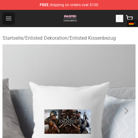
FREE
shipping on orders over $100
Enlisted Shop - Official Enlisted Merchandise Store
Open menu
Startseite
/
Enlisted Dekoration
/
Enlisted Kissenbezug