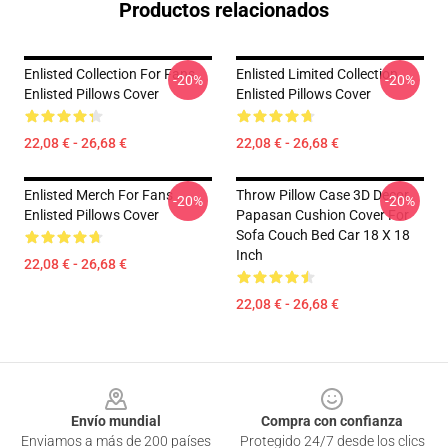
Productos relacionados
Enlisted Collection For Fans
Enlisted Limited Collection
-20%
-20%
Enlisted Pillows Cover
Enlisted Pillows Cover
22,08 € - 26,68 €
22,08 € - 26,68 €
Enlisted Merch For Fans
Throw Pillow Case 3D Decor
-20%
-20%
Enlisted Pillows Cover
Papasan Cushion Cover For
Sofa Couch Bed Car 18 X 18
Inch
22,08 € - 26,68 €
22,08 € - 26,68 €
Footer
Envío mundial
Compra con confianza
Enviamos a más de 200 países
Protegido 24/7 desde los clics