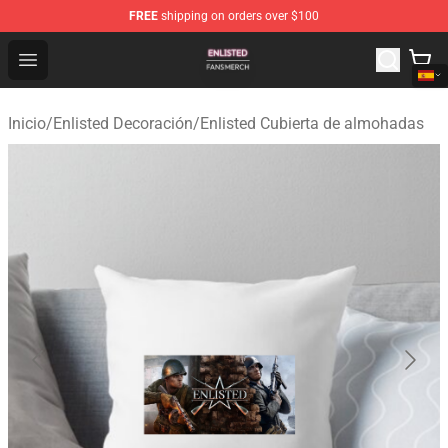
FREE
shipping on orders over $100
Enlisted Shop - Official Enlisted Merchandise Store
Open menu
Inicio
/
Enlisted Decoración
/
Enlisted Cubierta de almohadas