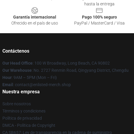
hasta la entrega
Garantía internacional
Pago 100% seguro
Ofrecido en el país de uso
PayPal / MasterCard / Visa
Contáctenos
Our Head Office
: 100 W Broadway, Long Beach, CA 90802
Our Warehouse
: No. 2727 Renmin Road, Qingyang District, Chengdu
Hour
: 9AM – 5PM (Mon – Fri)
Email
: contact@enlisted-merch.shop
Nuestra empresa
Sobre nosotros
Términos y condiciones
Política de privacidad
DMCA - Política de Copyright
CA SB657: Ley de transparencia en la cadena de suministro