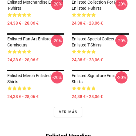
Enlisted Merchandise Enlisted
Enlisted Collection For Fans
-20%
-20%
T-Shirts
Enlisted T-Shirts
24,38 € - 28,06 €
24,38 € - 28,06 €
Enlisted Fan Art Enlisted
Enlisted Special Collection
-20%
-20%
Camisetas
Enlisted T-Shirts
24,38 € - 28,06 €
24,38 € - 28,06 €
Enlisted Merch Enlisted T-
Enlisted Signature Enlisted T-
-20%
-20%
Shirts
Shirts
24,38 € - 28,06 €
24,38 € - 28,06 €
VER MÁS