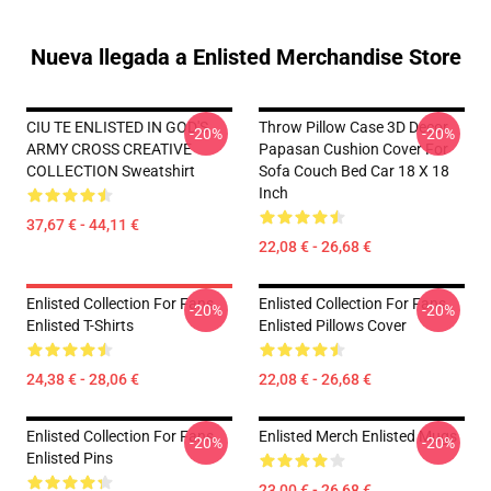
Nueva llegada a Enlisted Merchandise Store
CIU TE ENLISTED IN GOD'S
Throw Pillow Case 3D Decor
-20%
-20%
ARMY CROSS CREATIVE
Papasan Cushion Cover For
COLLECTION Sweatshirt
Sofa Couch Bed Car 18 X 18
Inch
37,67 € - 44,11 €
22,08 € - 26,68 €
Enlisted Collection For Fans
Enlisted Collection For Fans
-20%
-20%
Enlisted T-Shirts
Enlisted Pillows Cover
24,38 € - 28,06 €
22,08 € - 26,68 €
Enlisted Collection For Fans
Enlisted Merch Enlisted Mugs
-20%
-20%
Enlisted Pins
23,00 € - 26,68 €