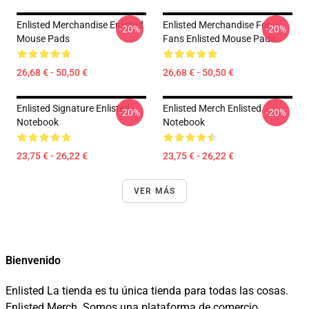
Enlisted Merchandise Enlisted
Enlisted Merchandise For
-20%
-20%
Mouse Pads
Fans Enlisted Mouse Pads
26,68 € - 50,50 €
26,68 € - 50,50 €
Enlisted Signature Enlisted
Enlisted Merch Enlisted
-20%
-20%
Notebook
Notebook
23,75 € - 26,22 €
23,75 € - 26,22 €
VER MÁS
Bienvenido
Enlisted La tienda es tu única tienda para todas las cosas.
Enlisted Merch. Somos una plataforma de comercio