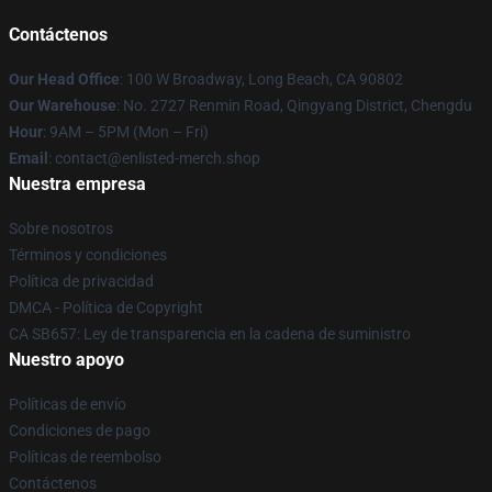
Contáctenos
Our Head Office
: 100 W Broadway, Long Beach, CA 90802
Our Warehouse
: No. 2727 Renmin Road, Qingyang District, Chengdu
Hour
: 9AM – 5PM (Mon – Fri)
Email
: contact@enlisted-merch.shop
Nuestra empresa
Sobre nosotros
Términos y condiciones
Política de privacidad
DMCA - Política de Copyright
CA SB657: Ley de transparencia en la cadena de suministro
Nuestro apoyo
Políticas de envío
Condiciones de pago
Políticas de reembolso
Contáctenos