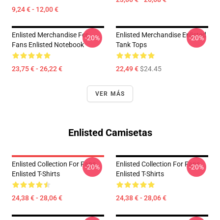
9,24 € - 12,00 €
Enlisted Merchandise For
Enlisted Merchandise Enlisted
-20%
-20%
Fans Enlisted Notebook
Tank Tops
23,75 € - 26,22 €
22,49 €
$24.45
VER MÁS
Enlisted Camisetas
Enlisted Collection For Fans
Enlisted Collection For Fans
-20%
-20%
Enlisted T-Shirts
Enlisted T-Shirts
24,38 € - 28,06 €
24,38 € - 28,06 €