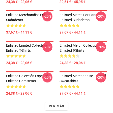
24,38 € - 28,06 €
39,51 € - 45,95 €
Enlisted Merchandise Enlisted
Enlisted Merch For Fans
-20%
-20%
Sudaderas
Enlisted Sudaderas
37,67 € - 44,11 €
37,67 € - 44,11 €
Enlisted Limited Collection
Enlisted Merch Collection
-20%
-20%
Enlisted T-Shirts
Enlisted T-Shirts
24,38 € - 28,06 €
24,38 € - 28,06 €
Enlisted Colección Especial
Enlisted Merchandise Enlisted
-20%
-20%
Enlisted Camisetas
Sweatshirts
24,38 € - 28,06 €
37,67 € - 44,11 €
VER MÁS