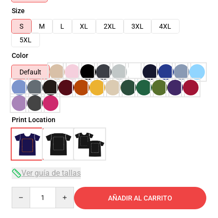
Size
S
M
L
XL
2XL
3XL
4XL
5XL
Color
Default
Print Location
Ver guía de tallas
Quantity
AÑADIR AL CARRITO