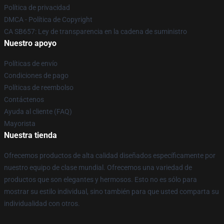
Política de privacidad
DMCA - Política de Copyright
CA SB657: Ley de transparencia en la cadena de suministro
Nuestro apoyo
Políticas de envío
Condiciones de pago
Políticas de reembolso
Contáctenos
Ayuda al cliente (FAQ)
Mayorista
Nuestra tienda
Ofrecemos productos de alta calidad diseñados específicamente por
nuestro equipo de clase mundial. Ofrecemos una variedad de
productos que son elegantes y hermosos. Esto no es sólo para
mostrar su estilo individual, sino también para que usted comparta su
individualidad con otros.