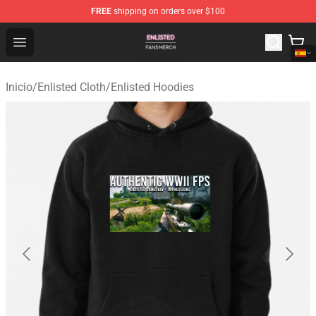
FREE
shipping on orders over $100
Enlisted Shop - Official Enlisted Merchandise Store
Open menu
Inicio
/
Enlisted Cloth
/
Enlisted Hoodies