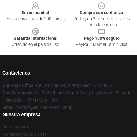
Envío mundial
Compra con confianza
Enviamos a más de 200 países
Protegido 24/7 desde los clics
hasta la entrega
Garantía internacional
Pago 100% seguro
Ofrecido en el país de uso
PayPal / MasterCard / Visa
Contáctenos
Our Head Office
: 100 W Broadway, Long Beach, CA 90802
Our Warehouse
: No. 2727 Renmin Road, Qingyang District, Chengdu
Hour
: 9AM – 5PM (Mon – Fri)
Email
: contact@enlisted-merch.shop
Nuestra empresa
Sobre nosotros
Términos y condiciones