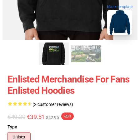
blank template
Enlisted Merchandise For Fans
Enlisted Hoodies
(2 customer reviews)
€49.39
€39.51
-20%
$42.95
Type
Unisex