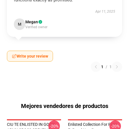
functions exactly as promised.
Apr 11, 2025
Megan
M
Verified owner
Write your review
1
/
1
Mejores vendedores de productos
CIU TE ENLISTED IN GOD'S
Enlisted Collection For Fans
-20%
-20%