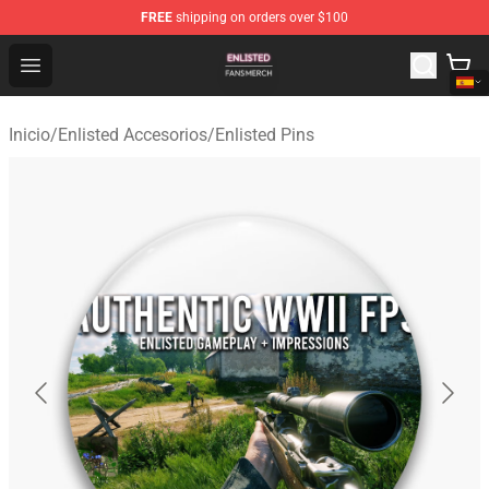
FREE
shipping on orders over $100
Enlisted Shop - Official Enlisted Merchandise Store
Open menu
Inicio
/
Enlisted Accesorios
/
Enlisted Pins