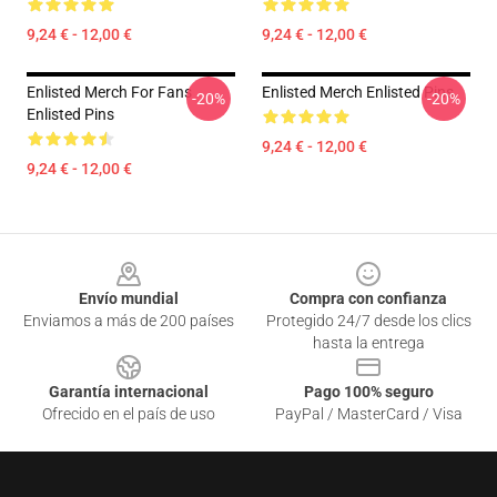
9,24 € - 12,00 €
9,24 € - 12,00 €
Enlisted Merch For Fans
Enlisted Merch Enlisted Pins
-20%
-20%
Enlisted Pins
9,24 € - 12,00 €
9,24 € - 12,00 €
Footer
Envío mundial
Compra con confianza
Enviamos a más de 200 países
Protegido 24/7 desde los clics
hasta la entrega
Garantía internacional
Pago 100% seguro
Ofrecido en el país de uso
PayPal / MasterCard / Visa