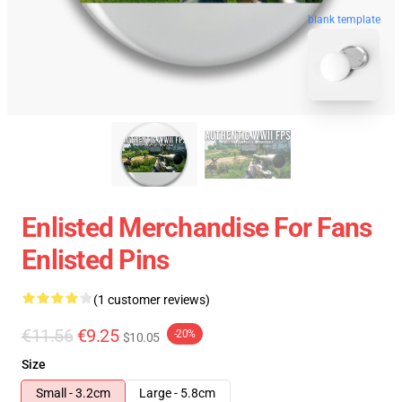
blank template
Enlisted Merchandise For Fans
Enlisted Pins
(1 customer reviews)
€11.56
€9.25
-20%
$10.05
Size
Small - 3.2cm
Large - 5.8cm