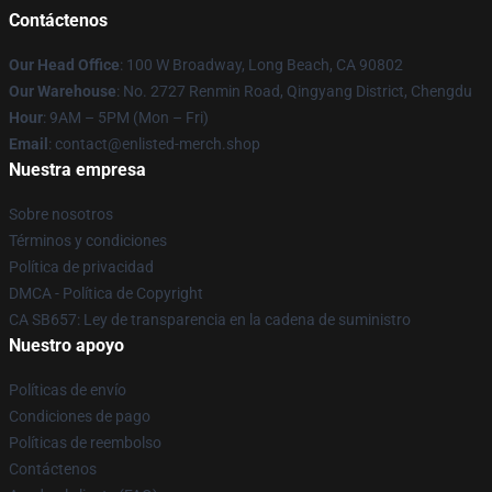
Contáctenos
Our Head Office
: 100 W Broadway, Long Beach, CA 90802
Our Warehouse
: No. 2727 Renmin Road, Qingyang District, Chengdu
Hour
: 9AM – 5PM (Mon – Fri)
Email
: contact@enlisted-merch.shop
Nuestra empresa
Sobre nosotros
Términos y condiciones
Política de privacidad
DMCA - Política de Copyright
CA SB657: Ley de transparencia en la cadena de suministro
Nuestro apoyo
Políticas de envío
Condiciones de pago
Políticas de reembolso
Contáctenos