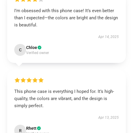
I’m obsessed with this phone case! It’s even better
than I expected—the colors are bright and the design
is beautiful.
Apr 14, 2025
Chloe
C
Verified owner
This phone case is everything I hoped for. It’s high-
quality, the colors are vibrant, and the design is
simply perfect.
Apr 13, 2025
Rhett
R