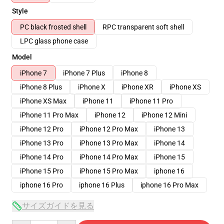
Style
PC black frosted shell
RPC transparent soft shell
LPC glass phone case
Model
iPhone 7
iPhone 7 Plus
iPhone 8
iPhone 8 Plus
iPhone X
iPhone XR
iPhone XS
iPhone XS Max
iPhone 11
iPhone 11 Pro
iPhone 11 Pro Max
iPhone 12
iPhone 12 Mini
iPhone 12 Pro
iPhone 12 Pro Max
iPhone 13
iPhone 13 Pro
iPhone 13 Pro Max
iPhone 14
iPhone 14 Pro
iPhone 14 Pro Max
iPhone 15
iPhone 15 Pro
iPhone 15 Pro Max
iphone 16
iphone 16 Pro
iphone 16 Plus
iphone 16 Pro Max
サイズガイドを見る