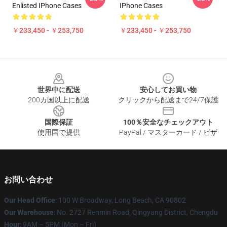
Enlisted IPhone Cases
IPhone Cases
￥233,450 - ￥253,750
￥233,450 - ￥253,750
Footer
世界中に配送
安心してお買い物
200カ国以上に配送
クリックから配送まで24/7保護
国際保証
100％安全なチェックアウト
使用国で提供
PayPal / マスターカード / ビザ
お問い合わせ
Our Head Office
: 100 W Broadway, Long Beach, CA 90802
Our Warehouse
: No. 2727 Renmin Road, Qingyang District, Chengdu
Hour
: 9AM – 5PM (Mon – Fri)