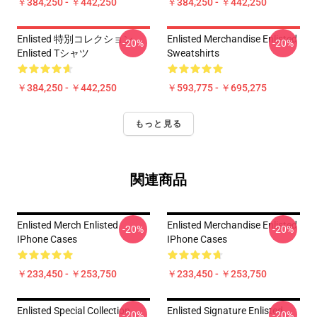
￥384,250 - ￥442,250
￥384,250 - ￥442,250
Enlisted 特別コレクション
Enlisted Merchandise Enlisted
-20%
-20%
Enlisted Tシャツ
Sweatshirts
￥384,250 - ￥442,250
￥593,775 - ￥695,275
もっと見る
関連商品
Enlisted Merch Enlisted
Enlisted Merchandise Enlisted
-20%
-20%
IPhone Cases
IPhone Cases
￥233,450 - ￥253,750
￥233,450 - ￥253,750
Enlisted Special Collection
Enlisted Signature Enlisted
-20%
-20%