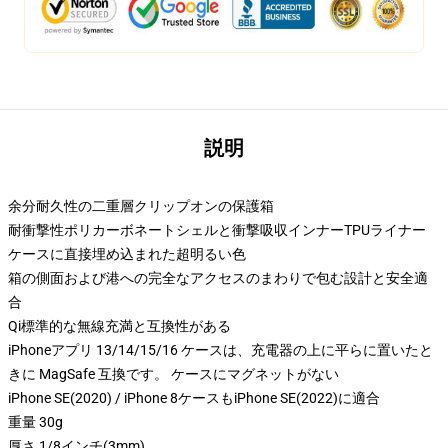
説明
余分耐久性の二重層クリップオンの保護箱
耐衝撃性ポリカーボネートシェルと衝撃吸収インナーTPUライナー
ケースに直接埋め込まれた超明るい色
箱の側面および港への完全なアクセスのまわりで包む設計と安全適
合
Qi標準的な無線充満と互換性がある
iPhoneアプリ 13/14/15/16 ケースは、充電器の上に平らに置いたと
きに MagSafe 互換です。 ケースにマグネットがない
iPhone SE(2020) / iPhone 8ケースもiPhone SE(2022)に適合
重量 30g
厚さ 1/8インチ(3mm)