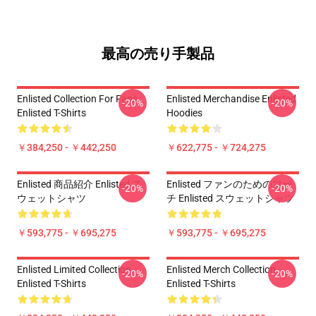
最高の売り手製品
Enlisted Collection For Fans
Enlisted Merchandise Enlisted
-20%
-20%
Enlisted T-Shirts
Hoodies
￥384,250 - ￥442,250
￥622,775 - ￥724,275
Enlisted 商品紹介 Enlisted ス
Enlisted ファンのためのマー
-20%
-20%
ウェットシャツ
チ Enlisted スウェットシャツ
￥593,775 - ￥695,275
￥593,775 - ￥695,275
Enlisted Limited Collection
Enlisted Merch Collection
-20%
-20%
Enlisted T-Shirts
Enlisted T-Shirts