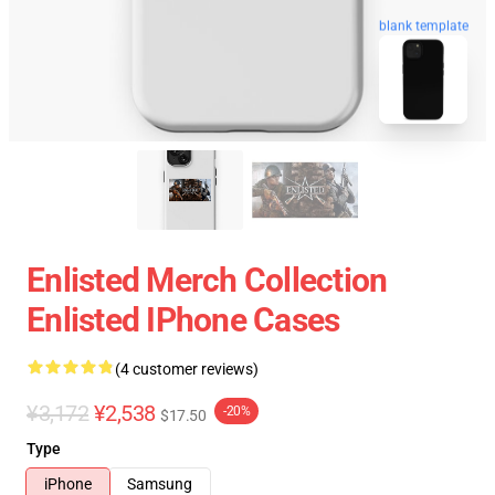
blank template
Enlisted Merch Collection
Enlisted IPhone Cases
(4 customer reviews)
¥3,172
¥2,538
-20%
$17.50
Type
iPhone
Samsung