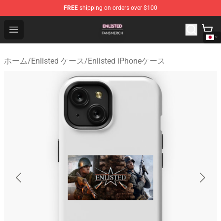
FREE
shipping on orders over $100
Enlisted Shop - Official Enlisted Merchandise Store
Open menu
ホーム
/
Enlisted ケース
/
Enlisted iPhoneケース