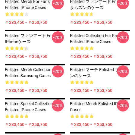
Enlisted Merch For Fans
Enlisted ファンアート Enlisted
-20%
-20%
Enlisted IPhone Cases
サムスンのケース
￥233,450 - ￥253,750
￥233,450 - ￥253,750
Enlisted ファンアート Enlisted
Enlisted Collection For Fans
-20%
-20%
IPhoneケース
Enlisted IPhone Cases
￥233,450 - ￥253,750
￥233,450 - ￥253,750
Enlisted Merch Collection
Enlisted マーチ Enlisted サムス
-20%
-20%
Enlisted Samsung Cases
ンのケース
￥233,450 - ￥253,750
￥233,450 - ￥253,750
Enlisted Special Collection
Enlisted Merch Enlisted IPhone
-20%
-20%
Enlisted IPhone Cases
Cases
￥233,450 - ￥253,750
￥233,450 - ￥253,750