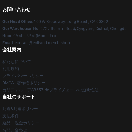
お問い合わせ
Our Head Office
: 100 W Broadway, Long Beach, CA 90802
Our Warehouse
: No. 2727 Renmin Road, Qingyang District, Chengdu
Hour
: 9AM – 5PM (Mon – Fri)
Email
: contact@enlisted-merch.shop
会社案内
私たちについて
利用規約
プライバシーポリシー
DMCA - 著作権ポリシー
カリフォルニアSB657: サプライチェーンの透明性法
当社のサポート
配送&配送ポリシー
支払条件
返品・返金ポリシー
お問い合わせ