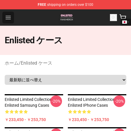
FREE
shipping on orders over $100
Enlisted Shop - Official Enlisted Merchandise Store
Open menu
Enlisted ケース
ホーム
/
Enlisted ケース
Enlisted Limited Collection
Enlisted Limited Collection
-20%
-20%
Enlisted Samsung Cases
Enlisted IPhone Cases
￥233,450 - ￥253,750
￥233,450 - ￥253,750