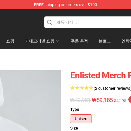
FREE
shipping on orders over $100
쇼핑
카테고리별 쇼핑
주문 추적
블로그
연락
Enlisted Merch 
(2 customer reviews
₩73,981
₩59,185
$42.95
Type
Unisex
Size