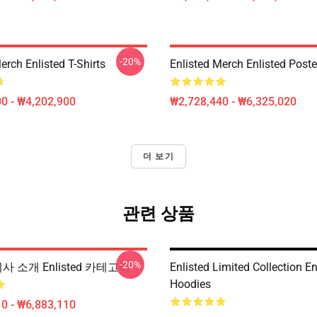
-20%
erch Enlisted T-Shirts
Enlisted Merch Enlisted Poste
0 - ₩4,202,900
₩2,728,440 - ₩6,325,020
더 보기
관련 상품
-20%
d 회사 소개 Enlisted 카테고리
Enlisted Limited Collection En
Hoodies
0 - ₩6,883,110