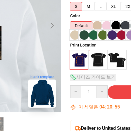
S
M
L
XL
2X
Color
Default
Print Location
사이즈 가이드 보기
blank template
Quantity
이 세일은
04
:
20
:
54
Deliver to United States