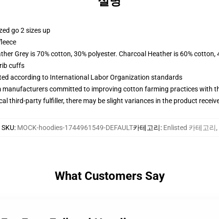
설명
zed go 2 sizes up
fleece
ather Grey is 70% cotton, 30% polyester. Charcoal Heather is 60% cotton,
ib cuffs
uated according to International Labor Organization standards
m manufacturers committed to improving cotton farming practices with the
al third-party fulfiller, there may be slight variances in the product receiv
SKU
:
MOCK-hoodies-1744961549-DEFAULT
카테고리
:
Enlisted 카테고리
,
What Customers Say