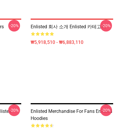
-20%
-20%
rs
Enlisted 회사 소개 Enlisted 카테고리
₩5,918,510 - ₩6,883,110
-20%
-20%
listed
Enlisted Merchandise For Fans Enlisted
Hoodies