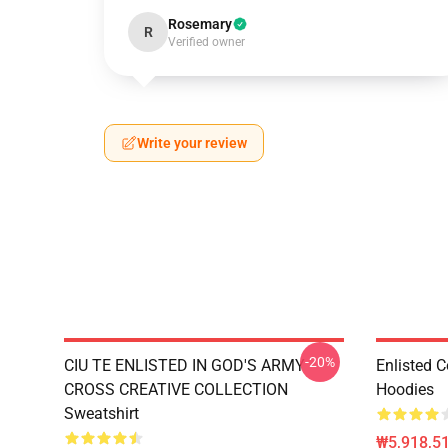
Rosemary
R
Verified owner
Write your review
-20%
CIU TE ENLISTED IN GOD'S ARMY
Enlisted C
CROSS CREATIVE COLLECTION
Hoodies
Sweatshirt
₩5,918,51