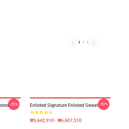
1
/
1
-20%
-20%
sted T-
Enlisted Signature Enlisted Sweatshirts
₩5,642,910 - ₩6,607,510