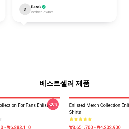
Derek
D
Verified owner
베스트셀러 제품
-20%
ollection For Fans Enlisted
Enlisted Merch Collection Enli
Shirts
0 - ₩6,883,110
₩3,651,700 - ₩4,202,900