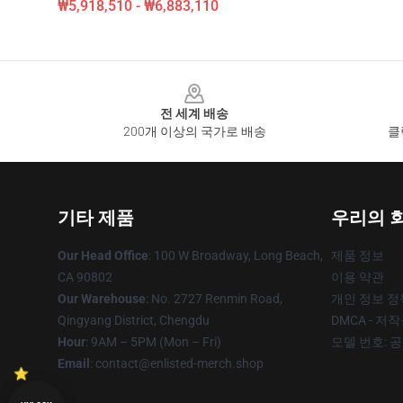
₩5,918,510 - ₩6,883,110
Footer
전 세계 배송
200개 이상의 국가로 배송
클
기타 제품
우리의 
Our Head Office
: 100 W Broadway, Long Beach,
제품 정보
CA 90802
이용 약관
Our Warehouse
: No. 2727 Renmin Road,
개인 정보 정
Qingyang District, Chengdu
DMCA - 저
Hour
: 9AM – 5PM (Mon – Fri)
모델 번호: 
Email
: contact@enlisted-merch.shop