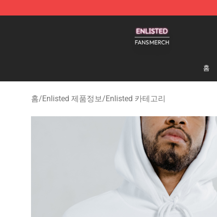
Enlisted Shop - Official Enlisted Merchandise Store
홈
홈
/
Enlisted 제품정보
/
Enlisted 카테고리