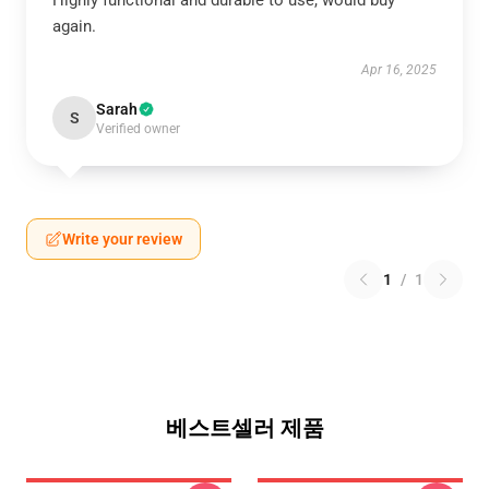
Highly functional and durable to use, would buy
again.
Apr 16, 2025
Sarah
S
Verified owner
Write your review
1
/
1
베스트셀러 제품