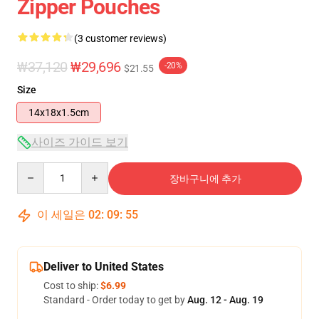
Zipper Pouches
(3 customer reviews)
₩37,120
₩29,696
-20%
$21.55
Size
14x18x1.5cm
사이즈 가이드 보기
Quantity
장바구니에 추가
이 세일은
02
:
09
:
55
Deliver to United States
Cost to ship:
$6.99
Standard - Order today to get by
Aug. 12 - Aug. 19