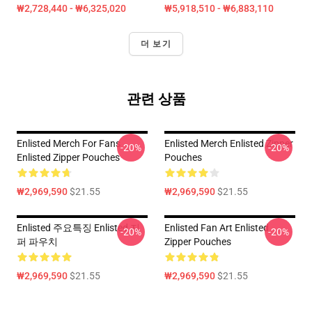
₩2,728,440 - ₩6,325,020
₩5,918,510 - ₩6,883,110
더 보기
관련 상품
Enlisted Merch For Fans
Enlisted Merch Enlisted Zipper
-20%
-20%
Enlisted Zipper Pouches
Pouches
₩2,969,590
$21.55
₩2,969,590
$21.55
Enlisted 주요특징 Enlisted 지
Enlisted Fan Art Enlisted
-20%
-20%
퍼 파우치
Zipper Pouches
₩2,969,590
$21.55
₩2,969,590
$21.55