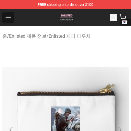
FREE
shipping on orders over $100
Enlisted Shop - Official Enlisted Merchandise Store
Open menu
홈
/
Enlisted 제품 정보
/
Enlisted 지퍼 파우치