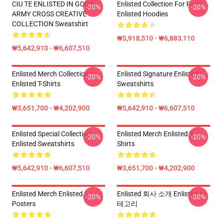
CIU TE ENLISTED IN GOD'S
Enlisted Collection For Fans
-20%
-20%
ARMY CROSS CREATIVE
Enlisted Hoodies
COLLECTION Sweatshirt
₩5,918,510 - ₩6,883,110
₩5,642,910 - ₩6,607,510
Enlisted Merch Collection
Enlisted Signature Enlisted
-20%
-20%
Enlisted T-Shirts
Sweatshirts
₩3,651,700 - ₩4,202,900
₩5,642,910 - ₩6,607,510
Enlisted Special Collection
Enlisted Merch Enlisted T-
-20%
-20%
Enlisted Sweatshirts
Shirts
₩5,642,910 - ₩6,607,510
₩3,651,700 - ₩4,202,900
Enlisted Merch Enlisted
Enlisted 회사 소개 Enlisted 카
-20%
-20%
Posters
테고리