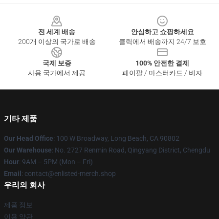
Footer
전 세계 배송
안심하고 쇼핑하세요
200개 이상의 국가로 배송
클릭에서 배송까지 24/7 보호
국제 보증
100% 안전한 결제
사용 국가에서 제공
페이팔 / 마스터카드 / 비자
기타 제품
Our Head Office
: 100 W Broadway, Long Beach, CA 90802
Our Warehouse
: No. 2727 Renmin Road, Qingyang District, Chengdu
Hour
: 9AM – 5PM (Mon – Fri)
Email
: contact@enlisted-merch.shop
우리의 회사
제품 정보
이용 약관