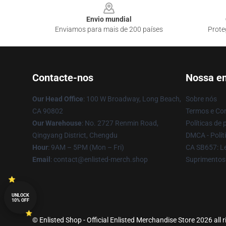
Envio mundial
Enviamos para mais de 200 países
Prote
Contacte-nos
Nossa e
Our Head Office
: 100 W Broadway, Long Beach,
Sobre nós
CA 90802
Termos e Co
Our Warehouse
: No. 2727 Renmin Road,
Políticas de 
Qingyang District, Chengdu
DMCA - Políti
Hour
: 9AM – 5PM (Mon – Fri)
CA SB657: Le
Email
: contact@enlisted-merch.shop
Suprimentos
UNLOCK
10% OFF
© Enlisted Shop - Official Enlisted Merchandise Store 2026 all 