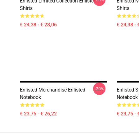
Enlisted Limited Collection Enlisted T-
Enlisted M
Shirts
Shirts
€ 24,38 - € 28,06
€ 24,38 - 
-20%
Enlisted Merchandise Enlisted
Enlisted S
Notebook
Notebook
€ 23,75 - € 26,22
€ 23,75 - 
Footer