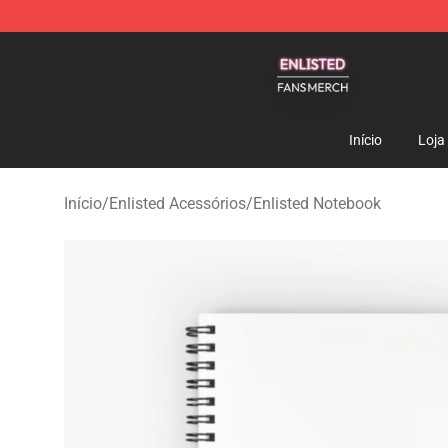
Enlisted Shop - Official Enlisted Merchandise Store
Início
Loja
Início
/
Enlisted Acessórios
/
Enlisted Notebook