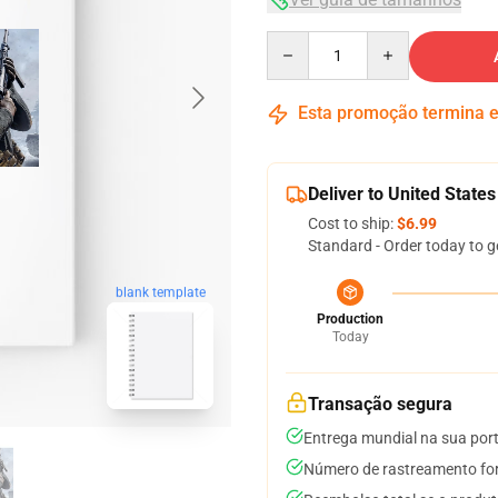
Quantity
Esta promoção termina
Deliver to United States
Cost to ship:
$6.99
Standard - Order today to g
blank template
Production
Today
Transação segura
Entrega mundial na sua por
Número de rastreamento for