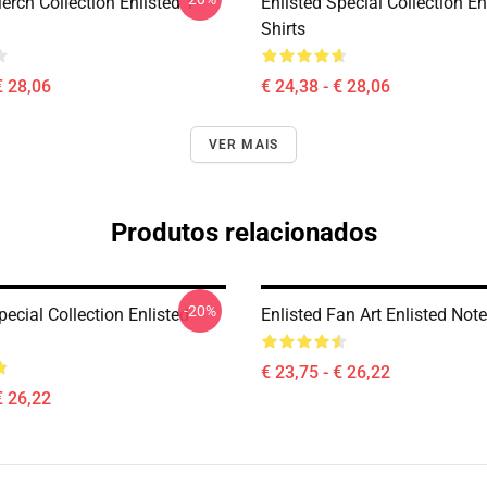
erch Collection Enlisted T-
Enlisted Special Collection En
Shirts
€ 28,06
€ 24,38 - € 28,06
VER MAIS
Produtos relacionados
-20%
pecial Collection Enlisted
Enlisted Fan Art Enlisted Not
€ 23,75 - € 26,22
€ 26,22