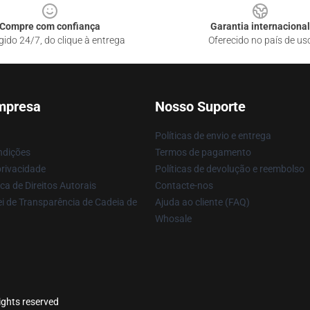
Compre com confiança
Garantia internacional
gido 24/7, do clique à entrega
Oferecido no país de us
mpresa
Nosso Suporte
Políticas de envio e entrega
ndições
Termos de pagamento
privacidade
Políticas de devolução e reembolso
ca de Direitos Autorais
Contacte-nos
i de Transparência de Cadeia de
Ajuda ao cliente (FAQ)
Whosale
rights reserved