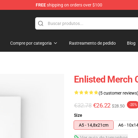
FREE
shipping on orders over $100
Compre por categoria
Rastreamento de pedido
Blog
Enlisted Merch 
(5 customer reviews
€32.78
€26.22
-20%
$28.50
Size
A5 - 14,8x21cm
A6 - 10x1
Ver guia de tamanhos