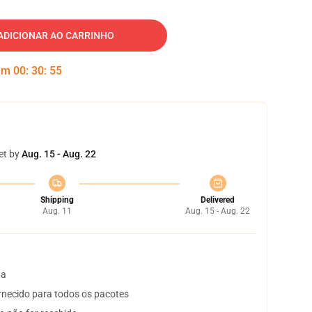
ADICIONAR AO CARRINHO
 em
00
:
30
:
54
et by
Aug. 15 - Aug. 22
Shipping
Delivered
Aug. 11
Aug. 15 - Aug. 22
ta
necido para todos os pacotes