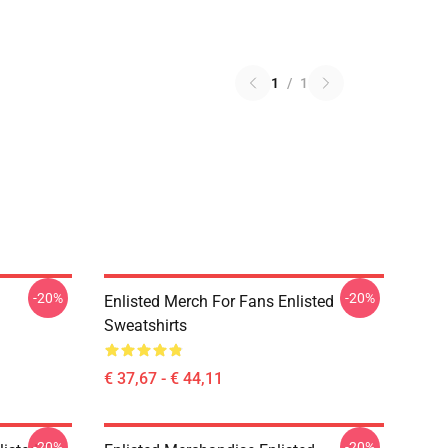
1
/
1
-20%
-20%
Enlisted Merch For Fans Enlisted
Sweatshirts
€ 37,67 - € 44,11
-20%
-20%