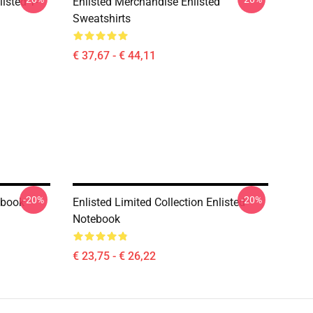
listed T-
Enlisted Merchandise Enlisted
Sweatshirts
€ 37,67 - € 44,11
-20%
-20%
ebook
Enlisted Limited Collection Enlisted
Notebook
€ 23,75 - € 26,22