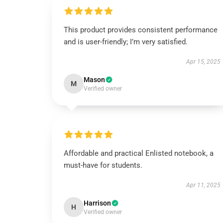
This product provides consistent performance
and is user-friendly; I’m very satisfied.
Apr 15, 2025
Mason
M
Verified owner
Affordable and practical Enlisted notebook, a
must-have for students.
Apr 11, 2025
Harrison
H
Verified owner