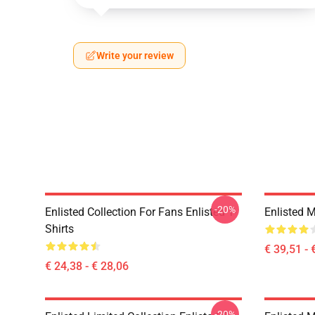
Write your review
-20%
Enlisted Collection For Fans Enlisted T-
Enlisted 
Shirts
€ 39,51 - 
€ 24,38 - € 28,06
-20%