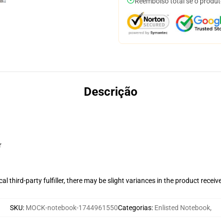
Reembolso total se o produt
Descrição
r
al third-party fulfiller, there may be slight variances in the product receiv
SKU
:
MOCK-notebook-1744961550
Categorias
:
Enlisted Notebook
,