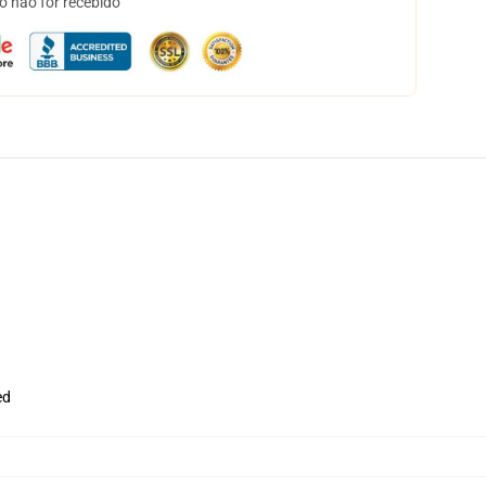
o não for recebido
ed