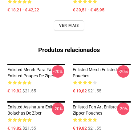
€ 18,21 - € 42,22
€ 39,51 - € 45,95
VER MAIS
Produtos relacionados
Enlisted Merch Para Fãs
Enlisted Merch Enlisted Zipper
-20%
-20%
Enlisted Poupes De Zíper
Pouches
€ 19,82
$21.55
€ 19,82
$21.55
Enlisted Assinatura Enlisted
Enlisted Fan Art Enlisted
-20%
-20%
Bolachas De Zíper
Zipper Pouches
€ 19,82
$21.55
€ 19,82
$21.55