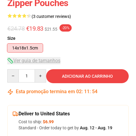
Zipper Pouches
(3 customer reviews)
€24.78
€19.83
-20%
$21.55
Size
14x18x1.5cm
Ver guia de tamanhos
Quantity
ADICIONAR AO CARRINHO
Esta promoção termina em
02
:
11
:
54
Deliver to United States
Cost to ship:
$6.99
Standard - Order today to get by
Aug. 12 - Aug. 19