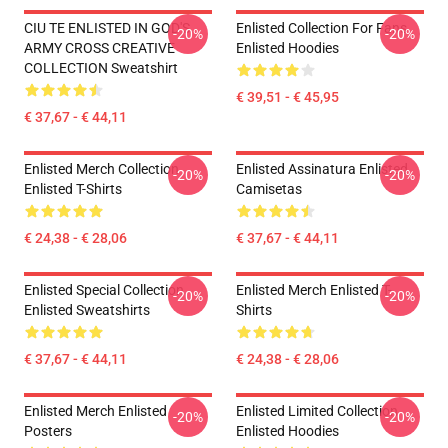
CIU TE ENLISTED IN GOD'S
Enlisted Collection For Fans
-20%
-20%
ARMY CROSS CREATIVE
Enlisted Hoodies
COLLECTION Sweatshirt
€ 39,51 - € 45,95
€ 37,67 - € 44,11
Enlisted Merch Collection
Enlisted Assinatura Enlisted
-20%
-20%
Enlisted T-Shirts
Camisetas
€ 24,38 - € 28,06
€ 37,67 - € 44,11
Enlisted Special Collection
Enlisted Merch Enlisted T-
-20%
-20%
Enlisted Sweatshirts
Shirts
€ 37,67 - € 44,11
€ 24,38 - € 28,06
Enlisted Merch Enlisted
Enlisted Limited Collection
-20%
-20%
Posters
Enlisted Hoodies