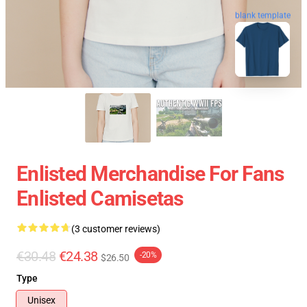
blank template
Enlisted Merchandise For Fans
Enlisted Camisetas
(3 customer reviews)
€30.48
€24.38
-20%
$26.50
Type
Unisex