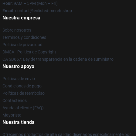
Hour
: 9AM – 5PM (Mon – Fri)
Email
: contact@enlisted-merch.shop
Nuestra empresa
Sobre nosotros
Términos y condiciones
Política de privacidad
DMCA - Política de Copyright
CA SB657: Ley de transparencia en la cadena de suministro
Nuestro apoyo
Políticas de envío
Condiciones de pago
Políticas de reembolso
Contáctenos
Ayuda al cliente (FAQ)
Mayorista
Nuestra tienda
Ofrecemos productos de alta calidad diseñados específicamente por