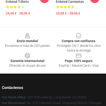
Enlisted T-Shirts
Enlisted Camisetas
24,38 € - 28,06 €
24,38 € - 28,06 €
Footer
Envío mundial
Compra con confianza
Enviamos a más de 200 países
Protegido 24/7 desde los clics
hasta la entrega
Garantía internacional
Pago 100% seguro
Ofrecido en el país de uso
PayPal / MasterCard / Visa
Contáctenos
Our Head Office
: 100 W Broadway, Long Beach, CA 90802
Our Warehouse
: No. 2727 Renmin Road, Qingyang District, Chengdu