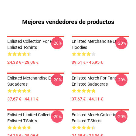
Mejores vendedores de productos
Enlisted Collection For Fans
Enlisted Merchandise Enlisted
-20%
-20%
Enlisted T-Shirts
Hoodies
24,38 € - 28,06 €
39,51 € - 45,95 €
Enlisted Merchandise Enlisted
Enlisted Merch For Fans
-20%
-20%
Sudaderas
Enlisted Sudaderas
37,67 € - 44,11 €
37,67 € - 44,11 €
Enlisted Limited Collection
Enlisted Merch Collection
-20%
-20%
Enlisted T-Shirts
Enlisted T-Shirts
24,38 € - 28,06 €
24,38 € - 28,06 €