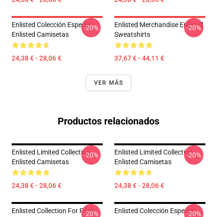
Enlisted Colección Especial
Enlisted Merchandise Enlisted
-20%
-20%
Enlisted Camisetas
Sweatshirts
24,38 € - 28,06 €
37,67 € - 44,11 €
VER MÁS
Productos relacionados
Enlisted Limited Collection
Enlisted Limited Collection
-20%
-20%
Enlisted Camisetas
Enlisted Camisetas
24,38 € - 28,06 €
24,38 € - 28,06 €
Enlisted Collection For Fans
Enlisted Colección Especial
-20%
-20%