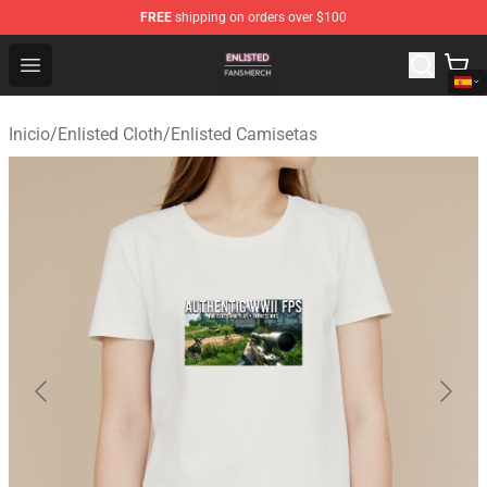
FREE
shipping on orders over $100
Enlisted Shop - Official Enlisted Merchandise Store
Open menu
Inicio
/
Enlisted Cloth
/
Enlisted Camisetas