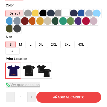
Color
Default
Size
S
M
L
XL
2XL
3XL
4XL
5XL
Print Location
Ver guía de tallas
Quantity
AÑADIR AL CARRITO