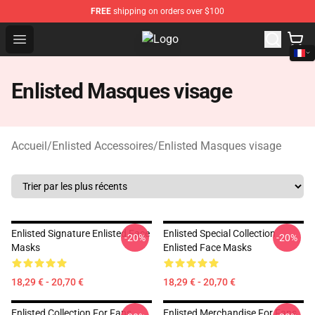
FREE
shipping on orders over $100
Open menu
Enlisted Shop - Official Enlisted M
Enlisted Masques visage
Accueil
/
Enlisted Accessoires
/
Enlisted Masques visage
Enlisted Signature Enlisted Face
Enlisted Special Collection
-20%
-20%
Masks
Enlisted Face Masks
18,29 € - 20,70 €
18,29 € - 20,70 €
Enlisted Collection For Fans
Enlisted Merchandise For Fans