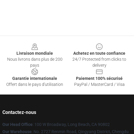
Footer
Livraison mondiale
Achetez en toute confiance
Nous livrons dans plus de 200
24/7 Protected from clicks to
pays
delivery
Garantie internationale
Paiement 100% sécurisé
Offert dans le pays d'utilisation
PayPal / MasterCard / Visa
Contactez-nous
Our Head Office
: 100 W Broadway, Long Beach, CA 90802
Our Warehouse
: No. 2727 Renmin Road, Qingyang District, Chengdu