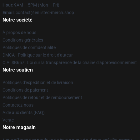
Hour
: 9AM – 5PM (Mon – Fri)
Email
: contact@enlisted-merch.shop
Notre société
À propos de nous
Conditions générales
Politiques de confidentialité
DMCA - Politique sur le droit d'auteur
C.A. SB657 : Loi sur la transparence de la chaîne d'approvisionnement
Notre soutien
Politiques d'expédition et de livraison
Conditions de paiement
Politiques de retour et de remboursement
Contactez-nous
Aide aux clients (FAQ)
Vente
Notre magasin