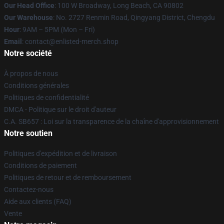
Our Head Office
: 100 W Broadway, Long Beach, CA 90802
Our Warehouse
: No. 2727 Renmin Road, Qingyang District, Chengdu
Hour
: 9AM – 5PM (Mon – Fri)
Email
: contact@enlisted-merch.shop
Notre société
À propos de nous
Conditions générales
Politiques de confidentialité
DMCA - Politique sur le droit d'auteur
C.A. SB657 : Loi sur la transparence de la chaîne d'approvisionnement
Notre soutien
Politiques d'expédition et de livraison
Conditions de paiement
Politiques de retour et de remboursement
Contactez-nous
Aide aux clients (FAQ)
Vente