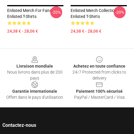
Enlisted Merch For Fans
Enlisted Merch Collection
-20%
-20%
Enlisted T-Shirts
Enlisted T-Shirts
24,38 € - 28,06 €
24,38 € - 28,06 €
Footer
Livraison mondiale
Achetez en toute confiance
Nous livrons dans plus de 200
24/7 Protected from clicks to
pays
delivery
Garantie internationale
Paiement 100% sécurisé
Offert dans le pays d'utilisation
PayPal / MasterCard / Visa
Contactez-nous