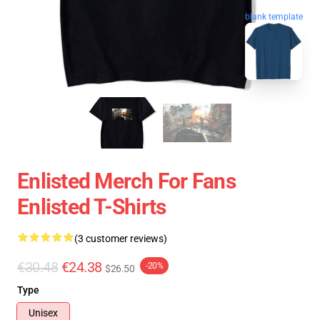
blank template
Enlisted Merch For Fans
Enlisted T-Shirts
(3 customer reviews)
€30.48
€24.38
-20%
$26.50
Type
Unisex