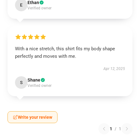
Ethan
E
Verified owner
With a nice stretch, this shirt fits my body shape
perfectly and moves with me.
Apr 12, 2025
Shane
S
Verified owner
Write your review
1
/
1