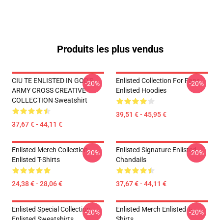
Produits les plus vendus
CIU TE ENLISTED IN GOD'S
Enlisted Collection For Fans
-20%
-20%
ARMY CROSS CREATIVE
Enlisted Hoodies
COLLECTION Sweatshirt
39,51 € - 45,95 €
37,67 € - 44,11 €
Enlisted Merch Collection
Enlisted Signature Enlisted
-20%
-20%
Enlisted T-Shirts
Chandails
24,38 € - 28,06 €
37,67 € - 44,11 €
Enlisted Special Collection
Enlisted Merch Enlisted T-
-20%
-20%
Enlisted Sweatshirts
Shirts