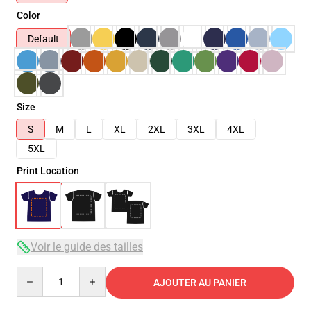
Color
Default
Size
S
M
L
XL
2XL
3XL
4XL
5XL
Print Location
Voir le guide des tailles
Quantity
AJOUTER AU PANIER