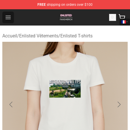
FREE
shipping on orders over $100
Enlisted Shop - Official Enlisted Merchandise Store
Open menu
Accueil
/
Enlisted Vêtements
/
Enlisted T-shirts