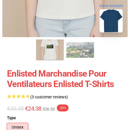
blank template
Enlisted Marchandise Pour
Ventilateurs Enlisted T-Shirts
(3 customer reviews)
€30.48
€24.38
-20%
$26.50
Type
Unisex