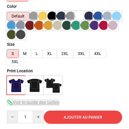
Color
Default
Size
S
M
L
XL
2XL
3XL
4XL
5XL
Print Location
Voir le guide des tailles
Quantity
AJOUTER AU PANIER