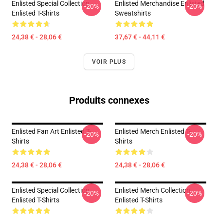
Enlisted Special Collection
Enlisted Merchandise Enlisted
-20%
-20%
Enlisted T-Shirts
Sweatshirts
24,38 € - 28,06 €
37,67 € - 44,11 €
VOIR PLUS
Produits connexes
Enlisted Fan Art Enlisted T-
Enlisted Merch Enlisted T-
-20%
-20%
Shirts
Shirts
24,38 € - 28,06 €
24,38 € - 28,06 €
Enlisted Special Collection
Enlisted Merch Collection
-20%
-20%
Enlisted T-Shirts
Enlisted T-Shirts