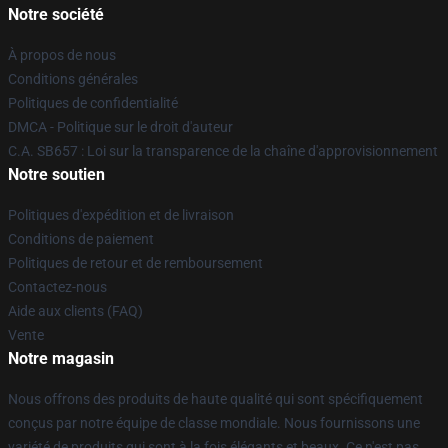
Notre société
À propos de nous
Conditions générales
Politiques de confidentialité
DMCA - Politique sur le droit d'auteur
C.A. SB657 : Loi sur la transparence de la chaîne d'approvisionnement
Notre soutien
Politiques d'expédition et de livraison
Conditions de paiement
Politiques de retour et de remboursement
Contactez-nous
Aide aux clients (FAQ)
Vente
Notre magasin
Nous offrons des produits de haute qualité qui sont spécifiquement
conçus par notre équipe de classe mondiale. Nous fournissons une
variété de produits qui sont à la fois élégants et beaux. Ce n'est pas