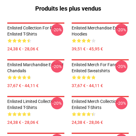
Produits les plus vendus
Enlisted Collection For Fans
Enlisted Merchandise Enlisted
-20%
-20%
Enlisted T-Shirts
Hoodies
24,38 € - 28,06 €
39,51 € - 45,95 €
Enlisted Marchandise Enlisted
Enlisted Merch For Fans
-20%
-20%
Chandails
Enlisted Sweatshirts
37,67 € - 44,11 €
37,67 € - 44,11 €
Enlisted Limited Collection
Enlisted Merch Collection
-20%
-20%
Enlisted T-Shirts
Enlisted T-Shirts
24,38 € - 28,06 €
24,38 € - 28,06 €