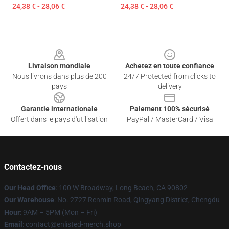
24,38 € - 28,06 €
24,38 € - 28,06 €
Footer
Livraison mondiale
Achetez en toute confiance
Nous livrons dans plus de 200
24/7 Protected from clicks to
pays
delivery
Garantie internationale
Paiement 100% sécurisé
Offert dans le pays d'utilisation
PayPal / MasterCard / Visa
Contactez-nous
Our Head Office
: 100 W Broadway, Long Beach, CA 90802
Our Warehouse
: No. 2727 Renmin Road, Qingyang District, Chengdu
Hour
: 9AM – 5PM (Mon – Fri)
Email
: contact@enlisted-merch.shop