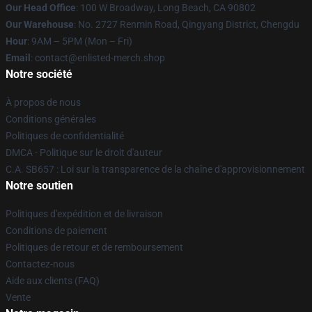
Our Head Office
: 100 W Broadway, Long Beach, CA 90802
Our Warehouse
: No. 2727 Renmin Road, Qingyang District, Chengdu
Hour
: 9AM – 5PM (Mon – Fri)
Email
: contact@enlisted-merch.shop
Notre société
À propos de nous
Conditions générales
Politiques de confidentialité
DMCA - Politique sur le droit d'auteur
C.A. SB657 : Loi sur la transparence de la chaîne d'approvisionnement
Notre soutien
Politiques d'expédition et de livraison
Conditions de paiement
Politiques de retour et de remboursement
Contactez-nous
Aide aux clients (FAQ)
Vente