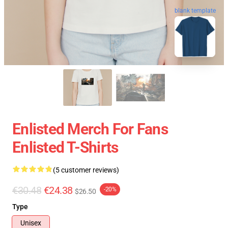
blank template
Enlisted Merch For Fans
Enlisted T-Shirts
(5 customer reviews)
€30.48
€24.38
-20%
$26.50
Type
Unisex