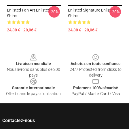
Enlisted Fan Art Enlisted T-
Enlisted Signature Enlisted T-
-20%
-20%
Shirts
Shirts
24,38 € - 28,06 €
24,38 € - 28,06 €
Footer
Livraison mondiale
Achetez en toute confiance
Nous livrons dans plus de 200
24/7 Protected from clicks to
pays
delivery
Garantie internationale
Paiement 100% sécurisé
Offert dans le pays d'utilisation
PayPal / MasterCard / Visa
Contactez-nous