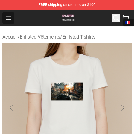
FREE
shipping on orders over $100
Enlisted Shop - Official Enlisted Merchandise Store
Open menu
Accueil
/
Enlisted Vêtements
/
Enlisted T-shirts