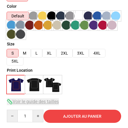
Color
Default
Size
S
M
L
XL
2XL
3XL
4XL
5XL
Print Location
Voir le guide des tailles
Quantity
AJOUTER AU PANIER