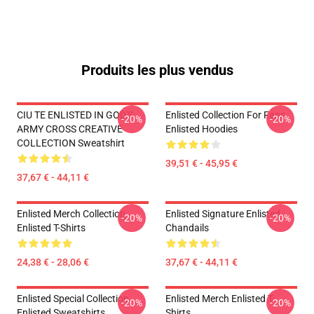
Produits les plus vendus
CIU TE ENLISTED IN GOD'S
Enlisted Collection For Fans
-20%
-20%
ARMY CROSS CREATIVE
Enlisted Hoodies
COLLECTION Sweatshirt
39,51 € - 45,95 €
37,67 € - 44,11 €
Enlisted Merch Collection
Enlisted Signature Enlisted
-20%
-20%
Enlisted T-Shirts
Chandails
24,38 € - 28,06 €
37,67 € - 44,11 €
Enlisted Special Collection
Enlisted Merch Enlisted T-
-20%
-20%
Enlisted Sweatshirts
Shirts